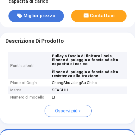
capacità di carico
Miglior prezzo
Contattaci
Descrizione Di Prodotto
,
Pulley a fascia di finitura liscia
Blocco di puleggia a fascia ad alta
capacità di carico
Punti salienti
,
Blocco di puleggia a fascia ad alta
resistenza alla trazione
Place of Origin
ChangShu JiangSu China
Marca
SEAGULL
Numero di modello
LH
Osservi più