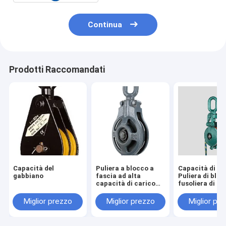
Continua
Prodotti Raccomandati
Capacità del
Puliera a blocco a
Capacità di ca
gabbiano
fascia ad alta
Puliera di bloc
capacità di carico
fusoliera di ac
con specifiche e
Finitura liscia
modello
argento per
Miglior prezzo
Miglior prezzo
Miglior pr
sollevamento
pesante